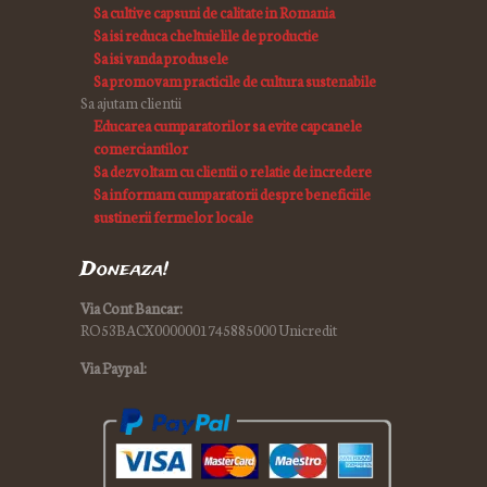
Sa cultive capsuni de calitate in Romania
Sa isi reduca cheltuielile de productie
Sa isi vanda produsele
Sa promovam practicile de cultura sustenabile
Sa ajutam clientii
Educarea cumparatorilor sa evite capcanele
comerciantilor
Sa dezvoltam cu clientii o relatie de incredere
Sa informam cumparatorii despre beneficiile
sustinerii fermelor locale
Doneaza!
Via Cont Bancar:
RO53BACX0000001745885000 Unicredit
Via Paypal: