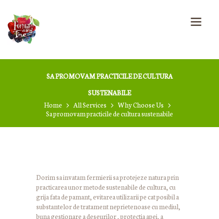
SA PROMOVAM PRACTICILE DE CULTURA
SUSTENABILE
Home
All Services
Why Choose Us
Sa promovam practicile de cultura sustenabile
Dorim sa invatam fermierii sa protejeze natura prin
practicarea unor metode sustenabile de cultura, cu
grija fata de pamant, evitarea utilizarii pe cat posibil a
substantelor de tratament neprietenoase cu mediul,
buna gestionare a deseurilor , protectia apei, a