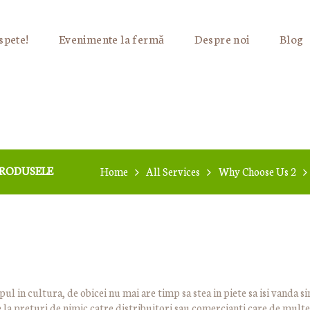
spete!
Evenimente la fermă
Despre noi
Blog
 PRODUSELE
Home
All Services
Why Choose Us 2
ul in cultura, de obicei nu mai are timp sa stea in piete sa isi vanda 
 la preturi de nimic catre distribuitori sau comercianti care de multe