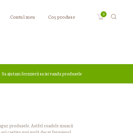
Contul meu
Coș produse
Sa ajutam fermierii sa isi vanda produsele
singur produsele. Astfel roadele muncii
 ori castiga mai mult decat fermierul.