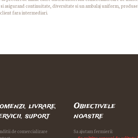
asigurand continuitate, diversitate si un ambalaj uniform, produsele
client fara intermediari.
omenzi, livrare,
Obiectivele
ervicii, suport
noastre
nditii de comercializare
Sa ajutam fermierii:
ntact