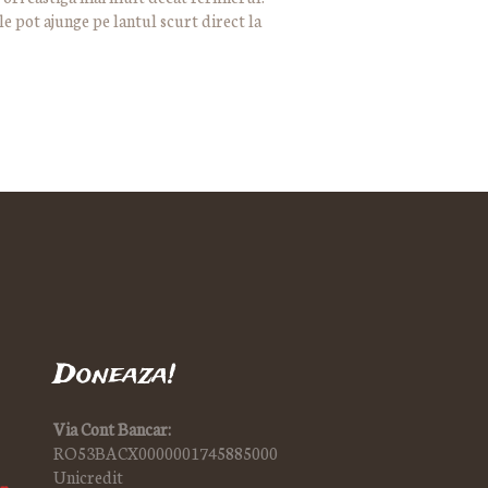
 pot ajunge pe lantul scurt direct la
Doneaza!
Via Cont Bancar:
RO53BACX0000001745885000
Unicredit