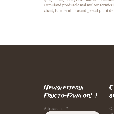
Cumuland produsele mai multor fermieri si 
client, fermierul incasand pretul platit de 
Newsletterul
C
Fructo-Fanilor! :)
s
Adresa email
*
Co
Co