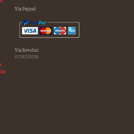
in
Via Paypal:
Via Revolut:
0770223235
r
tie