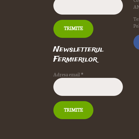
A
Te
Po
Newsletterul
Fermierilor
Adresa email
*