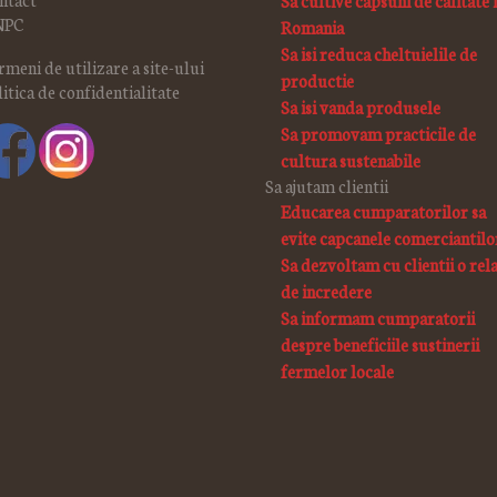
Sa cultive capsuni de calitate 
NPC
Romania
Sa isi reduca cheltuielile de
rmeni de utilizare a site-ului
productie
litica de confidentialitate
Sa isi vanda produsele
Sa promovam practicile de
cultura sustenabile
Sa ajutam clientii
Educarea cumparatorilor sa
evite capcanele comerciantilo
Sa dezvoltam cu clientii o rela
de incredere
Sa informam cumparatorii
despre beneficiile sustinerii
fermelor locale