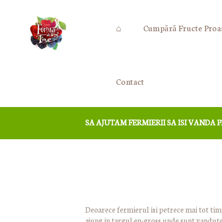
⌂
Cumpără Fructe Proa
Contact
SA AJUTAM FERMIERII SA ISI VANDA
Deoarece fermierul isi petrece mai tot timp
ajung in targul en-gross unde sunt vandute