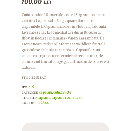
100,00
lei
Cutia contine 10 caserole a cate 250 grame capsuni
calitatea I-a, in total 2,5 kg capsuni din soiurile
disponibile la Capsunaria Rosa in Slobozia, Ialomita.
Livrarile se fac la domiciliul dvs din in Bucuresti,
Ilfov in fiecare saptamana – vineri sau sambata. De
asemenea puteti veni la ferma sa va ridicati fructele
gata culese de luni pana sambata. Capsunile sunt
culese cu grija de catre fermieri direct in caserole
atunci cand fructul atinge gradul maxim de coacere si
dulceata.
STOC EPUIZAT
c19
SKU:
căpșuni
cutii
fructe
CATEGORII:
,
,
capsuni
capsuni romanesti
ETICHETE:
,
2344
PRODUCT ID: