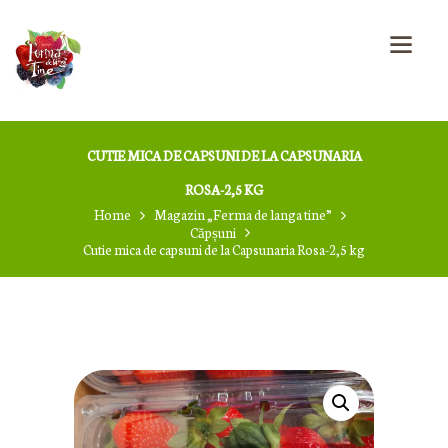
CUTIE MICA DE CAPSUNI DE LA CAPSUNARIA
ROSA-2,5 KG
Home
Magazin „Ferma de langa tine”
Căpșuni
Cutie mica de capsuni de la Capsunaria Rosa-2,5 kg
⌂
CUMPĂRĂ FRUCTE
PROASPETE!
EVENIMENTE LA