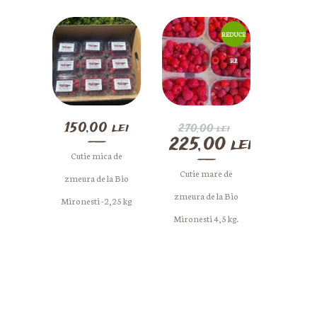
REDUCE
RI!
150,00
lei
Prețul
270,00
lei
225,00
lei
inițial
a
Cutie mica de
Prețul
fost:
curent
Cutie mare de
zmeura de la Bio
270,00 lei.
este:
zmeura de la Bio
Mironesti -2,25 kg
225,00 lei.
Mironesti 4,5 kg.