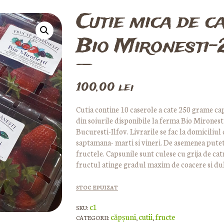
Cutie mica de c
Bio Mironesti-2
100,00
lei
Cutia contine 10 caserole a cate 250 grame caps
din soiurile disponibile la ferma Bio Mironest
Bucuresti-Ilfov. Livrarile se fac la domiciliul 
saptamana- marti si vineri. De asemenea puteti
fructele. Capsunile sunt culese cu grija de cat
fructul atinge gradul maxim de coacere si du
STOC EPUIZAT
c1
SKU:
căpșuni
cutii
fructe
CATEGORII:
,
,