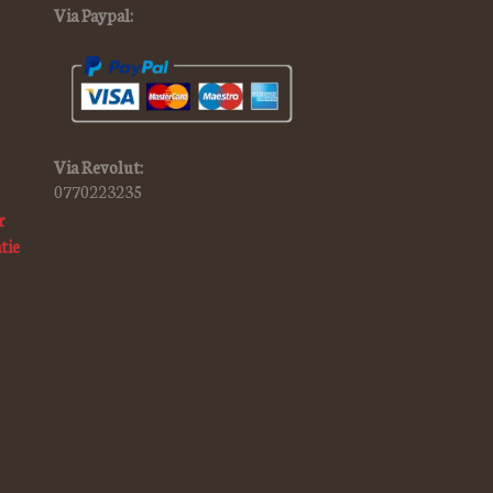
Via Paypal:
Via Revolut:
0770223235
r
tie