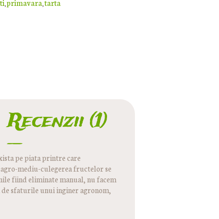
ti
primavara
tarta
,
,
Recenzii (1)
xista pe piata printre care
 agro-mediu-culegerea fructelor se
nile fiind eliminate manual, nu facem
m de sfaturile unui inginer agronom,