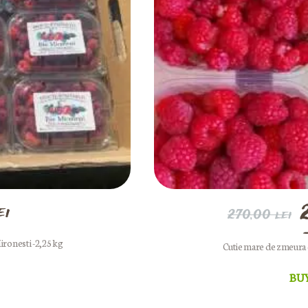
ei
270,00
lei
i
ironesti -2,25 kg
Cutie mare de zmeura d
f
BU
2