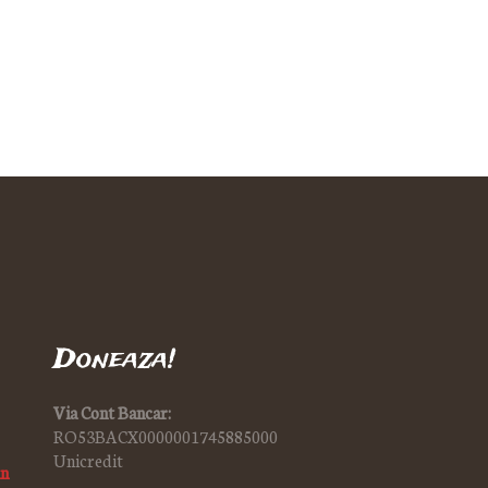
Doneaza!
Via Cont Bancar:
RO53BACX0000001745885000
Unicredit
in