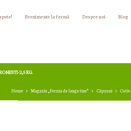
FERMĂ
spete!
Evenimente la fermă
Despre noi
Blog
DESPRE NOI
BLOG
CONTUL MEU
COȘ PRODUSE
RONESTI-2,5 KG.
CONTACT
Home
Magazin „Ferma de langa tine”
Căpșuni
Cutie