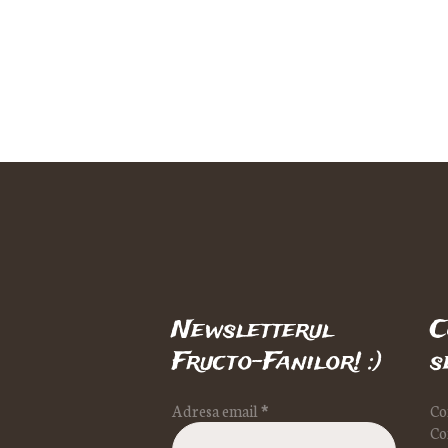
Newsletterul
C
Fructo-Fanilor! :)
s
Adresa email
*
Co
Co