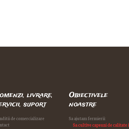
omenzi, livrare,
Obiectivele
ervicii, suport
noastre
nditii de comercializare
Sa ajutam fermierii:
ntact
Sa cultive capsuni de calitate 