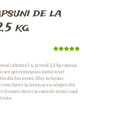
apsuni de la
,5 kg.
Evaluat la
5.00
din 5
uni calitatea I-a, in total 2,5 kg capsuni
pe baza
i care aprovizioneaza lantul scurt
unei
singure
dvs din Bucuresti, Ilfov in fiecare
evaluări
 veni direct in ferma sa va culegeti dvs
re fermieri direct in caserole atunci cand
lceata.