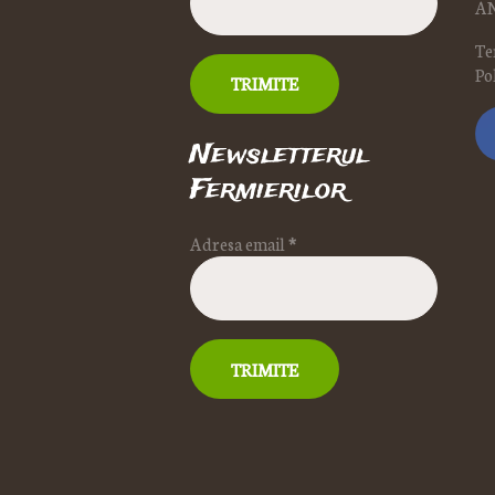
A
Te
Po
Newsletterul
Fermierilor
Adresa email
*