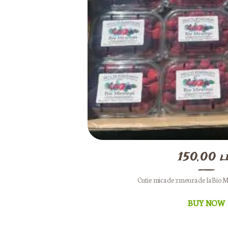
150,00
l
Cutie mica de zmeura de la Bio M
BUY NOW