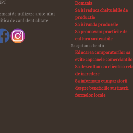
NPC
Romania
Sa isi reduca cheltuielile de
rmeni de utilizare a site-ului
productie
litica de confidentialitate
Sa isi vanda produsele
Sa promovam practicile de
cultura sustenabile
Sa ajutam clientii
Educarea cumparatorilor sa
evite capcanele comerciantilo
Sa dezvoltam cu clientii o rela
de incredere
Sa informam cumparatorii
despre beneficiile sustinerii
fermelor locale