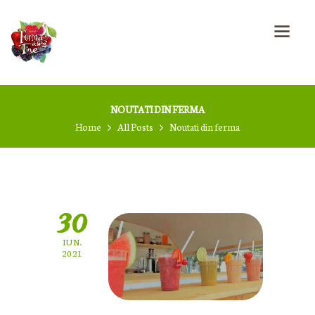
NOUTATI DIN FERMA
Home
All Posts
Noutati din ferma
30
IUN.
2021