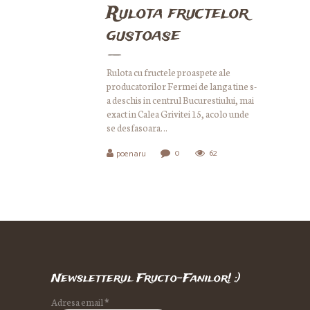
Rulota fructelor
gustoase
Rulota cu fructele proaspete ale
producatorilor Fermei de langa tine s-
a deschis in centrul Bucurestiului, mai
exact in Calea Grivitei 15, acolo unde
se desfasoara…
0
62
poenaru
Newsletterul Fructo-Fanilor! :)
Adresa email
*