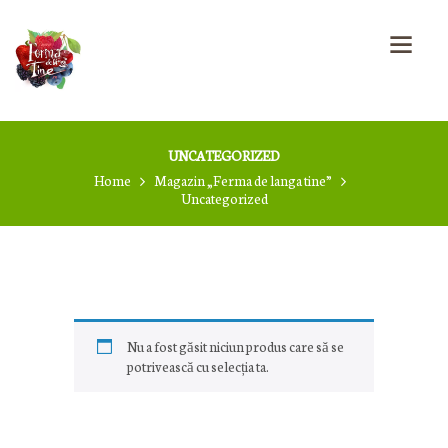
DESPRE NOI
BLOG
CONTUL MEU
COȘ PRODUSE
CONTACT
UNCATEGORIZED
Home
Magazin „Ferma de langa tine”
Uncategorized
Nu a fost găsit niciun produs care să se
potrivească cu selecția ta.